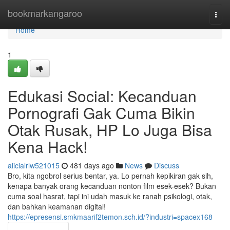
Home
bookmarkangaroo
Togg
navi
Home
1
Edukasi Social: Kecanduan
Pornografi Gak Cuma Bikin
Otak Rusak, HP Lo Juga Bisa
Kena Hack!
alicialrlw521015
481 days ago
News
Discuss
Bro, kita ngobrol serius bentar, ya. Lo pernah kepikiran gak sih,
kenapa banyak orang kecanduan nonton film esek-esek? Bukan
cuma soal hasrat, tapi ini udah masuk ke ranah psikologi, otak,
dan bahkan keamanan digital!
https://epresensi.smkmaarif2temon.sch.id/?industri=spacex168