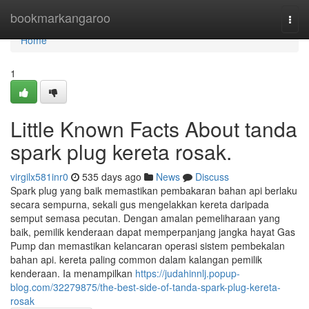
Home
bookmarkangaroo
Togg
navi
Home
1
Little Known Facts About tanda
spark plug kereta rosak.
virgilx581inr0
535 days ago
News
Discuss
Spark plug yang baik memastikan pembakaran bahan api berlaku
secara sempurna, sekali gus mengelakkan kereta daripada
semput semasa pecutan​. Dengan amalan pemeliharaan yang
baik, pemilik kenderaan dapat memperpanjang jangka hayat Gas
Pump dan memastikan kelancaran operasi sistem pembekalan
bahan api. kereta paling common dalam kalangan pemilik
kenderaan. Ia menampilkan
https://judahinnlj.popup-
blog.com/32279875/the-best-side-of-tanda-spark-plug-kereta-
rosak