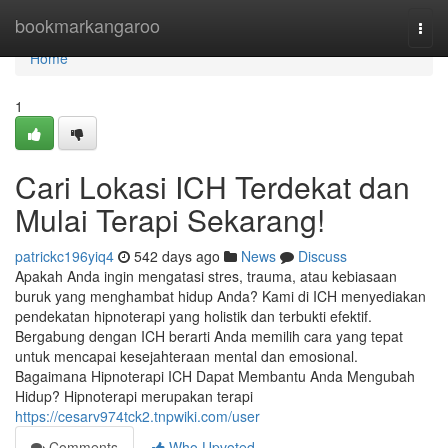
Home
bookmarkangaroo
Togg
navi
Home
1
Cari Lokasi ICH Terdekat dan
Mulai Terapi Sekarang!
patrickc196yiq4
542 days ago
News
Discuss
Apakah Anda ingin mengatasi stres, trauma, atau kebiasaan
buruk yang menghambat hidup Anda? Kami di ICH menyediakan
pendekatan hipnoterapi yang holistik dan terbukti efektif.
Bergabung dengan ICH berarti Anda memilih cara yang tepat
untuk mencapai kesejahteraan mental dan emosional.
Bagaimana Hipnoterapi ICH Dapat Membantu Anda Mengubah
Hidup? Hipnoterapi merupakan terapi
https://cesarv974tck2.tnpwiki.com/user
Comments
Who Upvoted