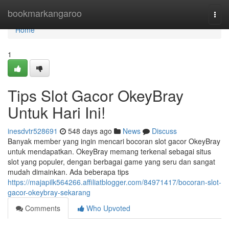
Home
bookmarkangaroo
Togg
navi
Home
1
Tips Slot Gacor OkeyBray
Untuk Hari Ini!
inesdvtr528691
548 days ago
News
Discuss
Banyak member yang ingin mencari bocoran slot gacor OkeyBray
untuk mendapatkan. OkeyBray memang terkenal sebagai situs
slot yang populer, dengan berbagai game yang seru dan sangat
mudah dimainkan. Ada beberapa tips
https://majapilk564266.affiliatblogger.com/84971417/bocoran-slot-
gacor-okeybray-sekarang
Comments
Who Upvoted