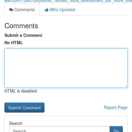
wiki.com/1245729/prenez_rendez_vous_directement_sur_notre_sit
Comments
Who Upvoted
Comments
Submit a Comment
No HTML
HTML is disabled
Report Page
Search
Go