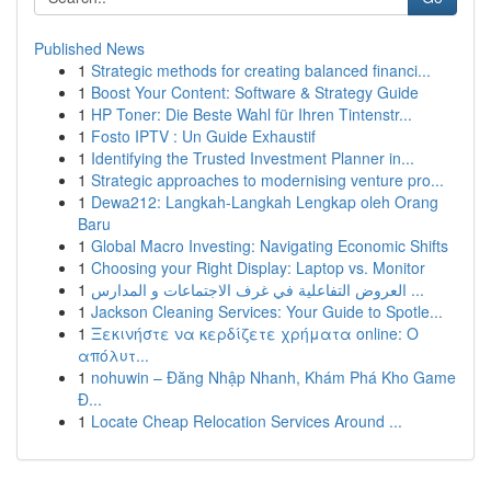
Published News
1
Strategic methods for creating balanced financi...
1
Boost Your Content: Software & Strategy Guide
1
HP Toner: Die Beste Wahl für Ihren Tintenstr...
1
Fosto IPTV : Un Guide Exhaustif
1
Identifying the Trusted Investment Planner in...
1
Strategic approaches to modernising venture pro...
1
Dewa212: Langkah-Langkah Lengkap oleh Orang
Baru
1
Global Macro Investing: Navigating Economic Shifts
1
Choosing your Right Display: Laptop vs. Monitor
1
العروض التفاعلية في غرف الاجتماعات و المدارس ...
1
Jackson Cleaning Services: Your Guide to Spotle...
1
Ξεκινήστε να κερδίζετε χρήματα online: Ο
απόλυτ...
1
nohuwin – Đăng Nhập Nhanh, Khám Phá Kho Game
Đ...
1
Locate Cheap Relocation Services Around ...