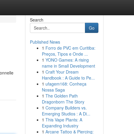
Search
Go
Published News
1
Forro de PVC em Curitiba:
Preços, Tipos e Onde ...
1
YONO Games: A rising
name in Small Development
1
Craft Your Dream
onnelle
Handbook : A Guide to Pe...
1
ufagem168: Conheça
Nossa Saga
1
The Golden Path
Dragonborn The Story
1
Company Builders vs.
Emerging Studios : A Di...
1
This Vape Plants: A
Expanding Industry
1
Arcane Tattoo & Piercing: