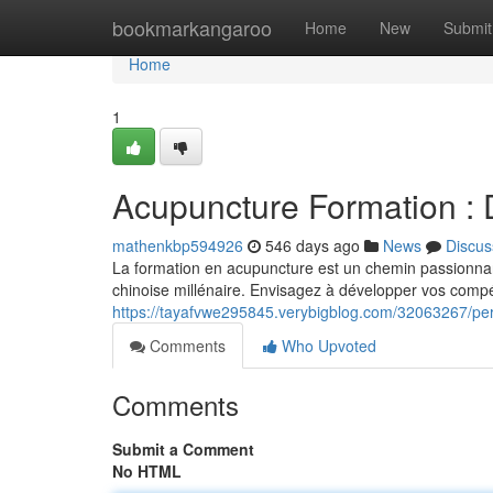
Home
bookmarkangaroo
Home
New
Submit
Home
1
Acupuncture Formation :
mathenkbp594926
546 days ago
News
Discus
La formation en acupuncture est un chemin passionnant
chinoise millénaire. Envisagez à développer vos comp
https://tayafvwe295845.verybigblog.com/32063267/per
Comments
Who Upvoted
Comments
Submit a Comment
No HTML