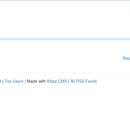
Rep
d
|
Top Users
| Made with
Kliqqi CMS
|
All RSS Feeds