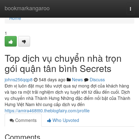
Home
bookmarkangaroo
Togg
navi
Home
1
Top dịch vụ chuyển nhà trọn
gói quận tân bình Secrets
johns256qqp8
548 days ago
News
Discuss
Đơn vị luôn đặt mục tiêu vượt qua sự mong đợi của khách hàng
và tạo ra một trải nghiệm dịch vụ tuyệt vời từ đầu đến cuối. Dịch
vụ chuyển nhà Thành Hưng Những đặc điểm nổi bật của Thành
Hưng Việt Nam khi cung cấp dịch vụ đến
https://amira468ttt0.theblogfairy.com/profile
Comments
Who Upvoted
Comments