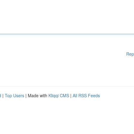
Rep
d
|
Top Users
| Made with
Kliqqi CMS
|
All RSS Feeds