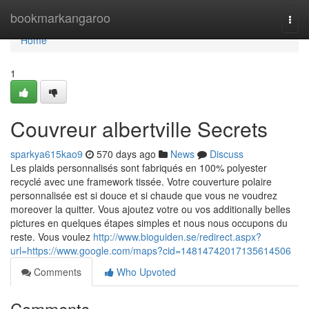
Home
bookmarkangaroo
Togg
navi
Home
1
Couvreur albertville Secrets
sparkya615kao9
570 days ago
News
Discuss
Les plaids personnalisés sont fabriqués en 100% polyester
recyclé avec une framework tissée. Votre couverture polaire
personnalisée est si douce et si chaude que vous ne voudrez
moreover la quitter. Vous ajoutez votre ou vos additionally belles
pictures en quelques étapes simples et nous nous occupons du
reste. Vous voulez
http://www.bioguiden.se/redirect.aspx?
url=https://www.google.com/maps?cid=14814742017135614506
Comments
Who Upvoted
Comments