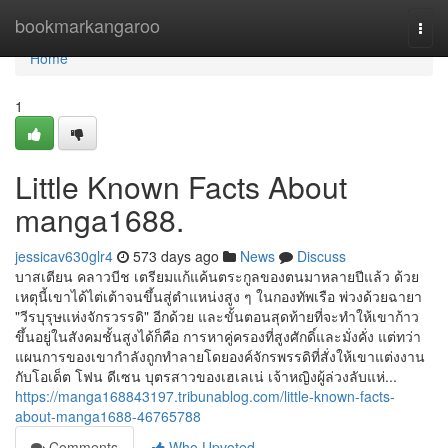
Home
bookmarkangaroo
Togg
navi
Home
1
Little Known Facts About
manga1688.
jessicav630glr4
573 days ago
News
Discuss
บาสเตียน คลาวบีช เตรียมแก้แค้นตระกูลของตนมาหลายปีแล้ว ด้วย
เหตุนี้เขาได้ไต่เต้าจนขึ้นสู่ตำแหน่งสูง ๆ ในกองทัพเรือ พ่วงด้วยฉายา
"วีรบุรุษแห่งจักรวรรดิ" อีกด้วย และขั้นตอนสุดท้ายที่จะทำให้เขาก้าว
ขึ้นอยู่ในสังคมชั้นสูงได้ก็คือ การหาคู่ครองที่สูงศักดิ์และมั่งคั่ง แต่ทว่า
แผนการของเขากำลังถูกทำลายโดยองค์จักรพรรดิที่สั่งให้เขาแต่งงาน
กับโอเด็ต โฟน ดีเซน บุตรสาวของเฮเลเน่ เจ้าหญิงผู้ล่วงลับแห่...
https://manga168843197.tribunablog.com/little-known-facts-
about-manga1688-46765788
Comments
Who Upvoted