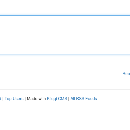
Rep
d
|
Top Users
| Made with
Kliqqi CMS
|
All RSS Feeds