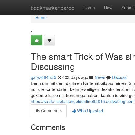
Home
bookmarkangaroo
Home
New
Submit
Home
1
The smart Trick of Was s
Discussing
garyz664fxz5
603 days ago
News
Discuss
Denn um mit dem digitalen Kartenabbild auf einem Sm
nur die Kartendaten beim jeweiligen Bezahldienst einz
geklonte karte mit hohem guthaben, kaufen ie eine ge
https://kaufensiefalschgeldonline62615.activoblog.com
Comments
Who Upvoted
Comments