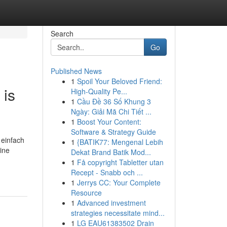
Search
Go
Published News
1
Spoil Your Beloved Friend:
 is
High-Quality Pe...
1
Cầu Đề 36 Số Khung 3
Ngày: Giải Mã Chi Tiết ...
1
Boost Your Content:
Software & Strategy Guide
 einfach
1
{BATIK77: Mengenal Lebih
ine
Dekat Brand Batik Mod...
1
Få copyright Tabletter utan
Recept - Snabb och ...
1
Jerrys CC: Your Complete
Resource
1
Advanced investment
strategies necessitate mind...
1
LG EAU61383502 Drain