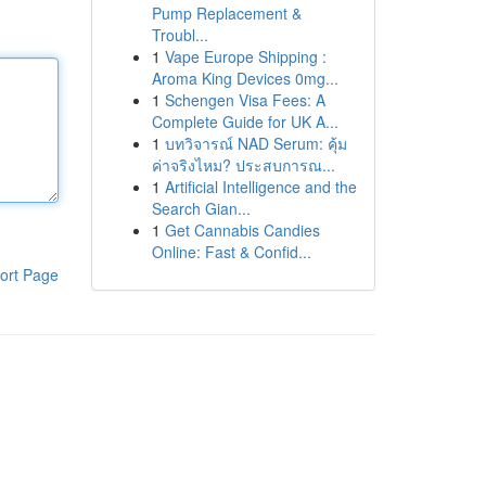
Pump Replacement &
Troubl...
1
Vape Europe Shipping :
Aroma King Devices 0mg...
1
Schengen Visa Fees: A
Complete Guide for UK A...
1
บทวิจารณ์ NAD Serum: คุ้ม
ค่าจริงไหม? ประสบการณ...
1
Artificial Intelligence and the
Search Gian...
1
Get Cannabis Candies
Online: Fast & Confid...
ort Page