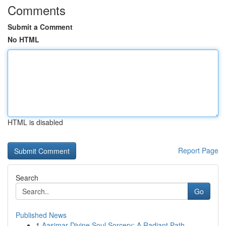
Comments
Submit a Comment
No HTML
HTML is disabled
Report Page
Search
Go
Published News
1
Aasimar Divine Soul Sorcery: A Radiant Path