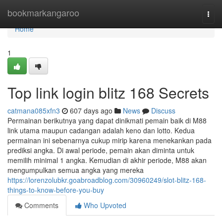
Home
bookmarkangaroo
Togg
navi
Home
1
Top link login blitz 168 Secrets
catmana085xfn3
607 days ago
News
Discuss
Permainan berikutnya yang dapat dinikmati pemain baik di M88
link utama maupun cadangan adalah keno dan lotto. Kedua
permainan ini sebenarnya cukup mirip karena menekankan pada
prediksi angka. Di awal periode, pemain akan diminta untuk
memilih minimal 1 angka. Kemudian di akhir periode, M88 akan
mengumpulkan semua angka yang mereka
https://lorenzolubkr.goabroadblog.com/30960249/slot-blitz-168-
things-to-know-before-you-buy
Comments
Who Upvoted