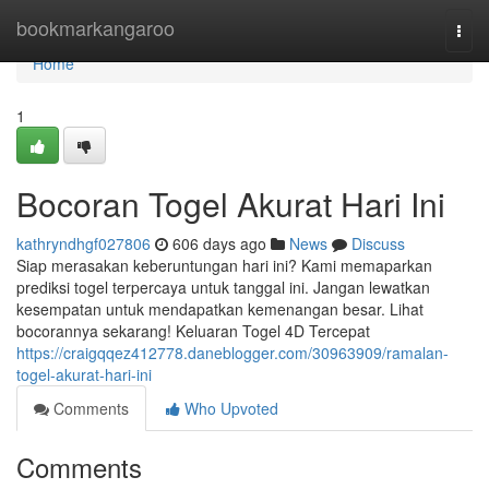
Home
bookmarkangaroo
Togg
navi
Home
1
Bocoran Togel Akurat Hari Ini
kathryndhgf027806
606 days ago
News
Discuss
Siap merasakan keberuntungan hari ini? Kami memaparkan
prediksi togel terpercaya untuk tanggal ini. Jangan lewatkan
kesempatan untuk mendapatkan kemenangan besar. Lihat
bocorannya sekarang! Keluaran Togel 4D Tercepat
https://craigqqez412778.daneblogger.com/30963909/ramalan-
togel-akurat-hari-ini
Comments
Who Upvoted
Comments