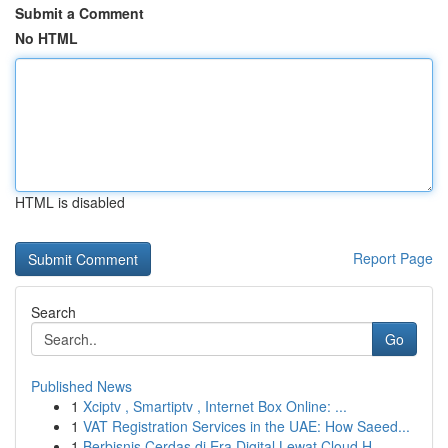
Submit a Comment
No HTML
HTML is disabled
Report Page
Search
Go
Published News
1
Xciptv , Smartiptv , Internet Box Online: ...
1
VAT Registration Services in the UAE: How Saeed...
1
Berbisnis Cerdas di Era Digital Lewat Cloud H...