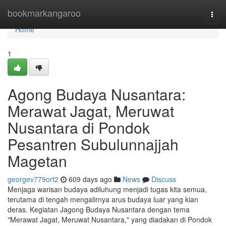
Home
bookmarkangaroo
Togg
navi
Home
1
Agong Budaya Nusantara:
Merawat Jagat, Meruwat
Nusantara di Pondok
Pesantren Subulunnajjah
Magetan
georgev779ort2
609 days ago
News
Discuss
Menjaga warisan budaya adiluhung menjadi tugas kita semua,
terutama di tengah mengalirnya arus budaya luar yang kian
deras. Kegiatan Jagong Budaya Nusantara dengan tema
"Merawat Jagat, Meruwat Nusantara," yang diadakan di Pondok