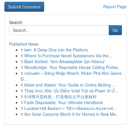
Report Page
Search
Go
Published News
1
iwin: A Deep Dive into the Platform
1
Where to Purchase Novel Substances Via the...
1
Basit Sohbet: Yeni Arkadaşlıklar İçin Kılavuz
1
Woodbridge: Your Reputable House Ceiling Profes...
1
nohuwin – Đăng Nhập Nhanh, Khám Phá Kho Game
Đ...
1
8xbet and Xtabet: Your Guide to Online Betting ...
1
Thép Inox 304: Ưu Điểm Vượt Trội và Phạm Vi Ứ...
1
918博天堂科技：打造领先云平台新标杆
1
Fade Disposable: Your Ultimate Handbook
1
Lucabet168 ติดต่อเรา: วิธีการติดต่อและช่องทางช่...
1
Are Solar Carports Worth It for Homes in New Me...