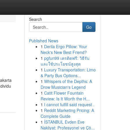
Search
Go
Published News
1
Derila Ergo Pillow: Your
Neck's New Best Friend?
1
pgfun99 เครดิตฟรี: วิธีรับ
และใช้ประโยชน์สูงสุด
1
Luxury Transportation: Limo
& Party Bus Options...
akarta
1
Whispers of the Depths: A
dividu
Drow Musician's Legend
1
Catit Flower Fountain
Review: Is It Worth the H...
1
I cannot fulfill said request .
1
Reddit Marketing Pricing: A
Complete Guide
1
İSTANBUL Evden Eve
Nakliyat: Profesyonel ve Çö...