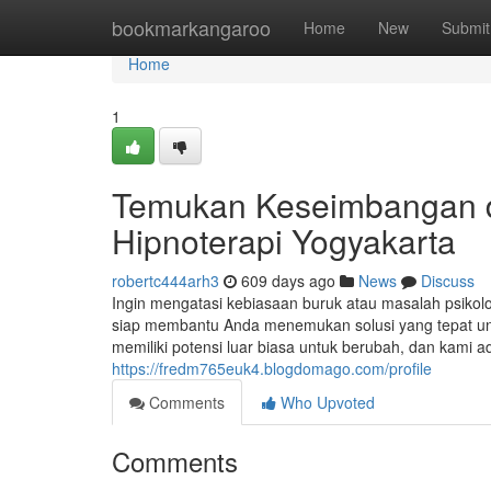
Home
bookmarkangaroo
Home
New
Submit
Home
1
Temukan Keseimbangan 
Hipnoterapi Yogyakarta
robertc444arh3
609 days ago
News
Discuss
Ingin mengatasi kebiasaan buruk atau masalah psikol
siap membantu Anda menemukan solusi yang tepat unt
memiliki potensi luar biasa untuk berubah, dan kami
https://fredm765euk4.blogdomago.com/profile
Comments
Who Upvoted
Comments