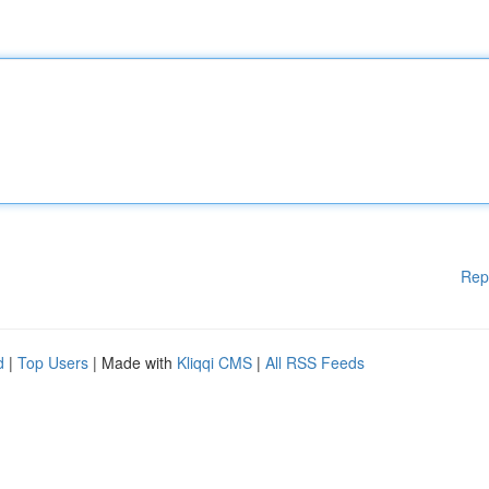
Rep
d
|
Top Users
| Made with
Kliqqi CMS
|
All RSS Feeds