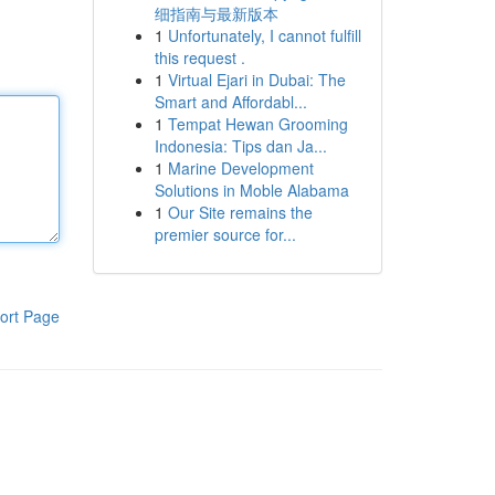
细指南与最新版本
1
Unfortunately, I cannot fulfill
this request .
1
Virtual Ejari in Dubai: The
Smart and Affordabl...
1
Tempat Hewan Grooming
Indonesia: Tips dan Ja...
1
Marine Development
Solutions in Moble Alabama
1
Our Site remains the
premier source for...
ort Page