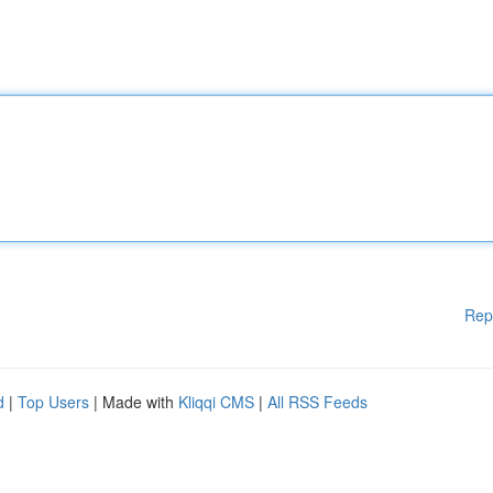
Rep
d
|
Top Users
| Made with
Kliqqi CMS
|
All RSS Feeds