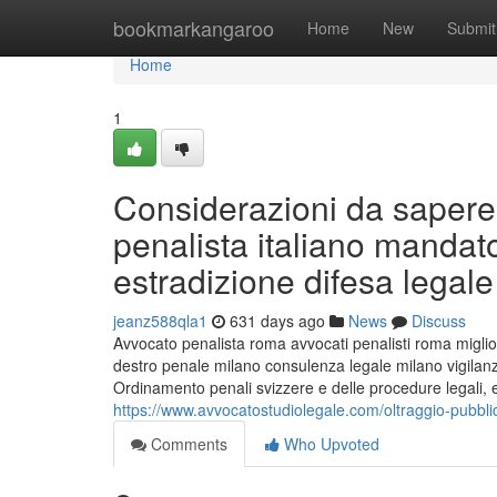
Home
bookmarkangaroo
Home
New
Submit
Home
1
Considerazioni da sapere
penalista italiano mandato
estradizione difesa legale
jeanz588qla1
631 days ago
News
Discuss
Avvocato penalista roma avvocati penalisti roma miglior
destro penale milano consulenza legale milano vigilan
Ordinamento penali svizzere e delle procedure legali, e s
https://www.avvocatostudiolegale.com/oltraggio-pubblico
Comments
Who Upvoted