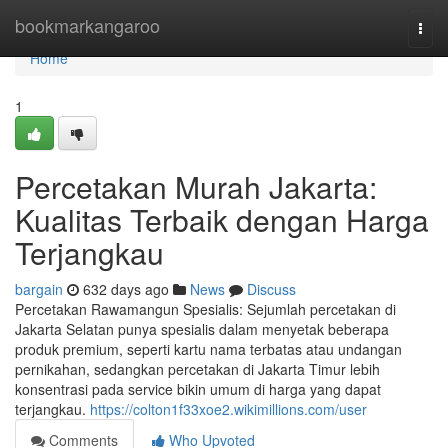
Home
bookmarkangaroo
Togg
navi
Home
1
Percetakan Murah Jakarta:
Kualitas Terbaik dengan Harga
Terjangkau
bargain
632 days ago
News
Discuss
Percetakan Rawamangun Spesialis: Sejumlah percetakan di
Jakarta Selatan punya spesialis dalam menyetak beberapa
produk premium, seperti kartu nama terbatas atau undangan
pernikahan, sedangkan percetakan di Jakarta Timur lebih
konsentrasi pada service bikin umum di harga yang dapat
terjangkau.
https://colton1f33xoe2.wikimillions.com/user
Comments
Who Upvoted