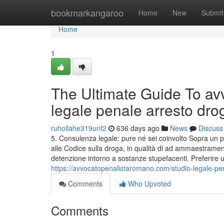
Home
bookmarkangaroo
Home
New
Submit
Home
1
The Ultimate Guide To avv
legale penale arresto dro
ruhollahe319unf2
636 days ago
News
Discuss
5. Consulenza legale: pure né sei coinvolto Sopra un 
alle Codice sulla droga, in qualità di ad ammaestrament
detenzione intorno a sostanze stupefacenti. Preferire 
https://avvocatopenalistaromano.com/studio-legale-p
Comments
Who Upvoted
Comments