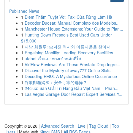
Published News
1
Điểm Thăm Tuyệt Vời: Taxi Cửa Rừng Lâm Hà
1
Decoder Duosat: Manual Completo dos Modelos...
1
Manchester House Extensions: Your Guide to Plan...
1
Hunting Down Fresno's Best Used Cars Under
$15,000
1
다낭 화월루: 숨겨진 역사와 아름다움을 찾아서
1
Regaining Mobility: Leading Recovery Facilities...
1
ufabet เว็บแม่: ทางเข้าหลักที่ใช่
1
ViriFlow Reviews: Are These Prostate Drop Ingre...
1
Discover the Mystery of xway777 Online Slots
1
Decoding EE88: A Mysterious Online Occurrence
1
谷歌邮箱购买：安全可靠的选择？
1
24club: Sàn Giải Trí Hàng Đầu Việt Nam – Phân...
1
Las Vegas Garage Door Repair: Expert Services Y...
Copyright © 2026 |
Advanced Search
|
Live
|
Tag Cloud
|
Top
Users
| Made with
Kliqqi CMS
|
All RSS Feeds