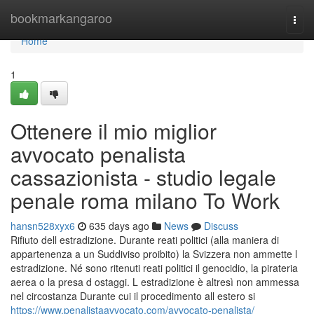
Home
bookmarkangaroo
Togg
navi
Home
1
Ottenere il mio miglior
avvocato penalista
cassazionista - studio legale
penale roma milano To Work
hansn528xyx6
635 days ago
News
Discuss
Rifiuto dell estradizione. Durante reati politici (alla maniera di
appartenenza a un Suddiviso proibito) la Svizzera non ammette l
estradizione. Né sono ritenuti reati politici il genocidio, la pirateria
aerea o la presa d ostaggi. L estradizione è altresì non ammessa
nel circostanza Durante cui il procedimento all estero si
https://www.penalistaavvocato.com/avvocato-penalista/