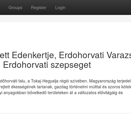
Groups
Register
Login
tt Edenkertje, Erdohorvati Varaz
i Erdohorvati szepseget
dőhorváti falu, a Tokaj-Hegyalja régió szívében. Magyarország terjede
 rejtett ékességének tartanak, gazdag történelmi múlttal és szoros kötel
yi anyagokban bővelkedő területeken át a változatos élővilágáig és