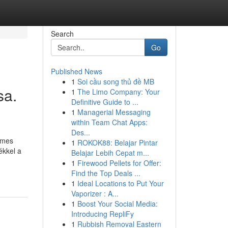
Search
Go
Published News
1
Soi cầu song thủ đề MB
sa.
1
The Limo Company: Your
Definitive Guide to ...
1
Managerial Messaging
within Team Chat Apps:
Des...
lmes
1
ROKOK88: Belajar Pintar
ékkel a
Belajar Lebih Cepat m...
1
Firewood Pellets for Offer:
Find the Top Deals ...
1
Ideal Locations to Put Your
Vaporizer : A...
1
Boost Your Social Media:
Introducing RepliFy
1
Rubbish Removal Eastern