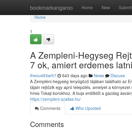
Home
bookmarkangaroo
Home
New
Submit
Home
1
A Zempleni-Hegyseg Rejte
7 ok, amiert erdemes latn
theou493arh7
643 days ago
News
Discuss
A Zempléni-hegység lenyűgöző tájában található az Er
tájain rejtőzik egy apró település, amelyet a környezet
híres Tokaji borokhoz. A buja erdőktől a gazdag ásván
https://zempleni-szallas.hu/
Comments
Who Upvoted
Comments