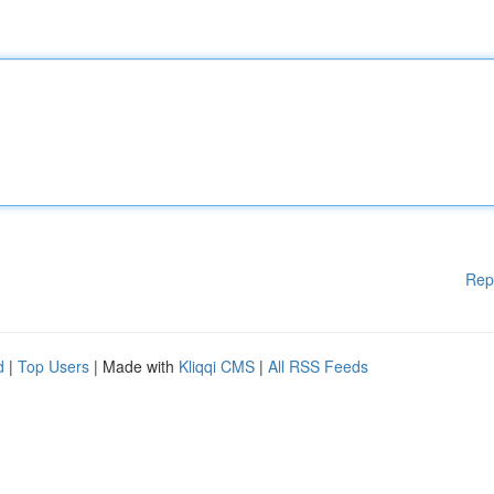
Rep
d
|
Top Users
| Made with
Kliqqi CMS
|
All RSS Feeds