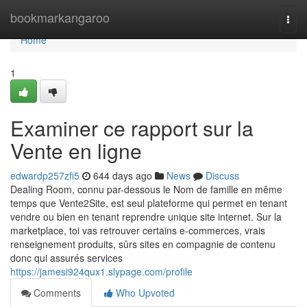
Home
bookmarkangaroo
Togg
navi
Home
1
Examiner ce rapport sur la
Vente en ligne
edwardp257zfi5
644 days ago
News
Discuss
Dealing Room, connu par-dessous le Nom de famille en même
temps que Vente2Site, est seul plateforme qui permet en tenant
vendre ou bien en tenant reprendre unique site internet. Sur la
marketplace, toi vas retrouver certains e-commerces, vrais
renseignement produits, sûrs sites en compagnie de contenu
donc qui assurés services
https://jamesi924qux1.slypage.com/profile
Comments
Who Upvoted