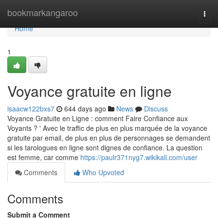
Home
bookmarkangaroo
Togg
navi
Home
1
Voyance gratuite en ligne
isaacw122bxs7
644 days ago
News
Discuss
Voyance Gratuite en Ligne : comment Faire Confiance aux
Voyants ? ' Avec le traffic de plus en plus marquée de la voyance
gratuite par email, de plus en plus de personnages se demandent
si les tarologues en ligne sont dignes de confiance. La question
est femme, car comme
https://paulr371nyg7.wikikali.com/user
Comments
Who Upvoted
Comments
Submit a Comment