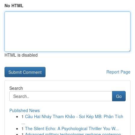
No HTML
HTML is disabled
Report Page
Search
Go
Published News
1
Cầu Hai Nháy Tham Khảo - Soi Kép MB: Phân Tích
...
1
The Silent Echo: A Psychological Thriller You W...
1
Advanced military technologies reshape contempo...