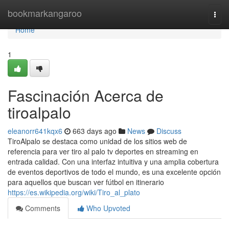
Home
bookmarkangaroo
Togg
navi
Home
1
Fascinación Acerca de
tiroalpalo
eleanorr641kqx6
663 days ago
News
Discuss
TiroAlpalo se destaca como unidad de los sitios web de
referencia para ver tiro al palo tv deportes en streaming en
entrada calidad. Con una interfaz intuitiva y una amplia cobertura
de eventos deportivos de todo el mundo, es una excelente opción
para aquellos que buscan ver fútbol en itinerario
https://es.wikipedia.org/wiki/Tiro_al_plato
Comments
Who Upvoted