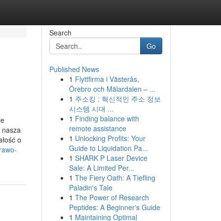
Search
Go
Published News
1
Flyttfirma i Västerås,
Örebro och Mälardalen – ...
1
주소킹 : 혁신적인 주소 정보
시스템 시대 ...
1
Finding balance with
je
remote assistance
o nasza
1
Unlocking Profits: Your
ałość o
Guide to Liquidation Pa...
rawo-
1
SHARK P Laser Device
Sale: A Limited Per...
1
The Fiery Oath: A Tiefling
Paladin's Tale
1
The Power of Research
Peptides: A Beginner's Guide
1
Maintaining Optimal