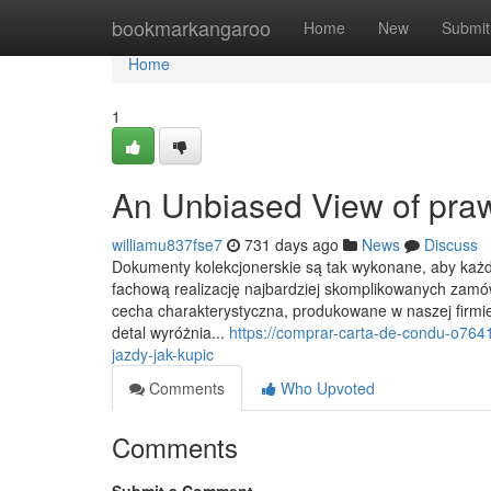
Home
bookmarkangaroo
Home
New
Submit
Home
1
An Unbiased View of pra
williamu837fse7
731 days ago
News
Discuss
Dokumenty kolekcjonerskie są tak wykonane, aby każd
fachową realizację najbardziej skomplikowanych zam
cecha charakterystyczna, produkowane w naszej firmie
detal wyróżnia...
https://comprar-carta-de-condu-o76
jazdy-jak-kupic
Comments
Who Upvoted
Comments