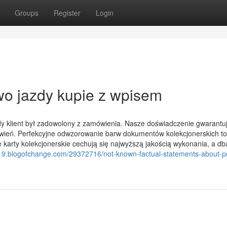
Groups
Register
Login
wo jazdy kupie z wpisem
y klient był zadowolony z zamówienia. Nasze doświadczenie gwarantu
ówień. Perfekcyjne odwzorowanie barw dokumentów kolekcjonerskich t
 karty kolekcjonerskie cechują się najwyższą jakością wykonania, a db
419.blogofchange.com/29372716/not-known-factual-statements-about-p