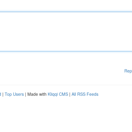
Rep
d
|
Top Users
| Made with
Kliqqi CMS
|
All RSS Feeds