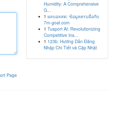
Humidity: A Comprehensive
G...
1
ผลบอลสด: ข้อมูลครบมือกับ
7m-goal.com
1
Tusport AI: Revolutionizing
Competitive Ins...
1
123b: Hướng Dẫn Đăng
Nhập Chi Tiết và Cập Nhật
ort Page