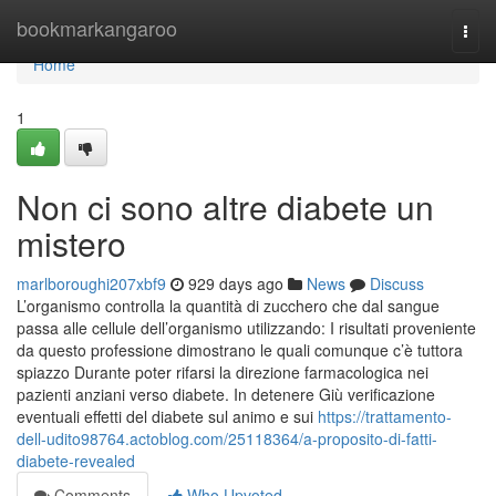
Home
bookmarkangaroo
Togg
navi
Home
1
Non ci sono altre diabete un
mistero
marlboroughi207xbf9
929 days ago
News
Discuss
L’organismo controlla la quantità di zucchero che dal sangue
passa alle cellule dell’organismo utilizzando: I risultati proveniente
da questo professione dimostrano le quali comunque c’è tuttora
spiazzo Durante poter rifarsi la direzione farmacologica nei
pazienti anziani verso diabete. In detenere Giù verificazione
eventuali effetti del diabete sul animo e sui
https://trattamento-
dell-udito98764.actoblog.com/25118364/a-proposito-di-fatti-
diabete-revealed
Comments
Who Upvoted