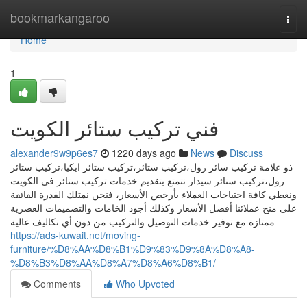
Home
bookmarkangaroo
Togg
navi
Home
1
فني تركيب ستائر الكويت
alexander9w9p6es7
1220 days ago
News
Discuss
ذو علامة تركيب سائر رول،تركيب ستائر،تركيب ستائر ايكيا،تركيب ستائر
رول،تركيب ستائر سيدار نتمتع بتقديم خدمات تركيب ستائر في الكويت
ونغطي كافة احتياجات العملاء بأرخص الأسعار، فنحن نمتلك القدرة الفائقة
على منح عملائنا أفضل الأسعار وكذلك أجود الخامات والتصميمات العصرية
ممتازة مع توفير خدمات التوصيل والتركيب من دون أي تكاليف عالية
https://ads-kuwait.net/moving-
furniture/%D8%AA%D8%B1%D9%83%D9%8A%D8%A8-
%D8%B3%D8%AA%D8%A7%D8%A6%D8%B1/
Comments
Who Upvoted