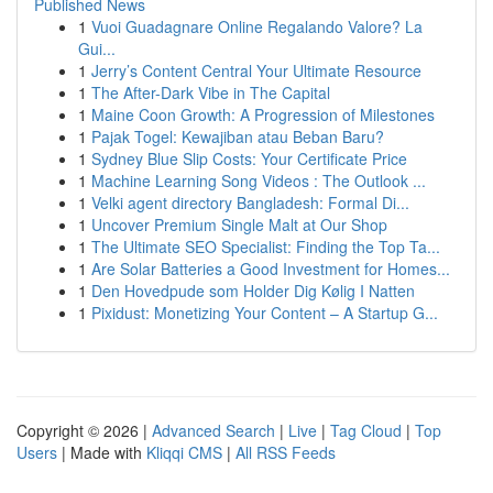
Published News
1
Vuoi Guadagnare Online Regalando Valore? La
Gui...
1
Jerry’s Content Central Your Ultimate Resource
1
The After-Dark Vibe in The Capital
1
Maine Coon Growth: A Progression of Milestones
1
Pajak Togel: Kewajiban atau Beban Baru?
1
Sydney Blue Slip Costs: Your Certificate Price
1
Machine Learning Song Videos : The Outlook ...
1
Velki agent directory Bangladesh: Formal Di...
1
Uncover Premium Single Malt at Our Shop
1
The Ultimate SEO Specialist: Finding the Top Ta...
1
Are Solar Batteries a Good Investment for Homes...
1
Den Hovedpude som Holder Dig Kølig I Natten
1
Pixidust: Monetizing Your Content – A Startup G...
Copyright © 2026 |
Advanced Search
|
Live
|
Tag Cloud
|
Top
Users
| Made with
Kliqqi CMS
|
All RSS Feeds